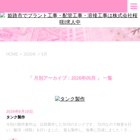
HOME
>
2026年
>
5月
「 月別アーカイブ：2026年05月 」 一覧
2026年6月10日
タンク製作
今回の製作案件は、以前製作したSUSのタンクです。 SUSなので検査を行
い、酸洗（焼取）を行いました。 蓋も製作し、無事に完成しました！ S …