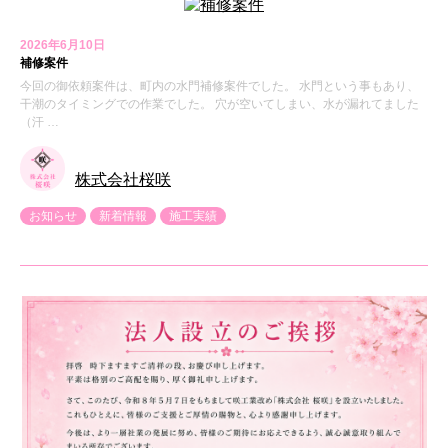
2026年6月10日
補修案件
今回の御依頼案件は、町内の水門補修案件でした。 水門という事もあり、
干潮のタイミングでの作業でした。 穴が空いてしまい、水が漏れてました
（汗 …
株式会社桜咲
お知らせ
新着情報
施工実績